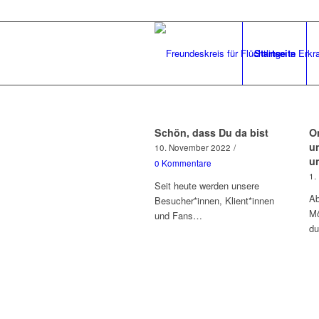
Startseite
Schön, dass Du da bist
O
u
10. November 2022
/
u
0 Kommentare
1.
Seit heute werden unsere
Ab
Besucher*innen, Klient*innen
Mö
und Fans…
du