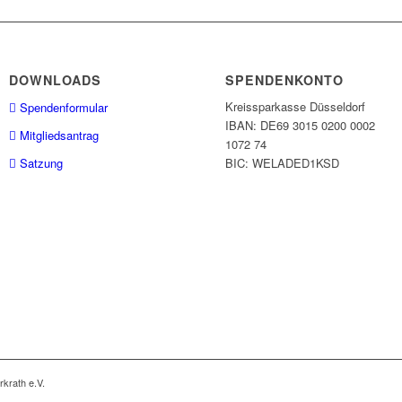
DOWNLOADS
SPENDENKONTO
Kreissparkasse Düsseldorf
Spendenformular
IBAN: DE69 3015 0200 0002
Mitgliedsantrag
1072 74
Satzung
BIC: WELADED1KSD
rkrath e.V.