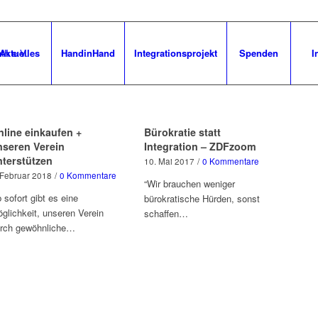
Aktuelles
HandinHand
Integrationsprojekt
Spenden
I
nline einkaufen +
Bürokratie statt
nseren Verein
Integration – ZDFzoom
nterstützen
10. Mai 2017
/
0 Kommentare
 Februar 2018
/
0 Kommentare
“Wir brauchen weniger
 sofort gibt es eine
bürokratische Hürden, sonst
glichkeit, unseren Verein
schaffen…
rch gewöhnliche…