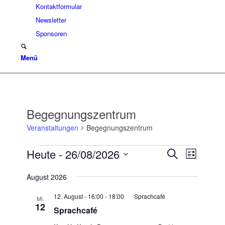
Kontaktformular
Newsletter
Sponsoren
Menü
Begegnungszentrum
Veranstaltungen
Begegnungszentrum
Veranstaltungen
Veransta
Veranst
Heute
 - 
26/08/2026
Suche
Liste
Ansicht
Suche
Datum
Navigat
August 2026
wählen.
und
Ansichten
12. August - 16:00
-
18:00
Sprachcafé
MI.
12
Navigatio
Sprachcafé