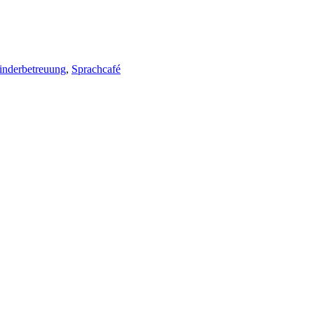
inderbetreuung
,
Sprachcafé