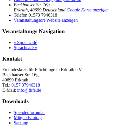
Beckhauser Str. 16g
Erkrath
,
40699
Deutschland
Google Karte anzeigen
Telefon
01573 7946318
Veranstaltungsort-Website anzeigen
Veranstaltungs-Navigation
«
Sprachcafé
Sprachcafé
»
Kontakt
Freundeskreis für Flüchtlinge in Erkrath e.V.
Beckhauser Str. 16g
40699 Erkrath
Tel.:
0157 37946318
E-Mail:
info@fkfe.de
Downloads
Spendenformular
Mitgliedsantrag
Satzung