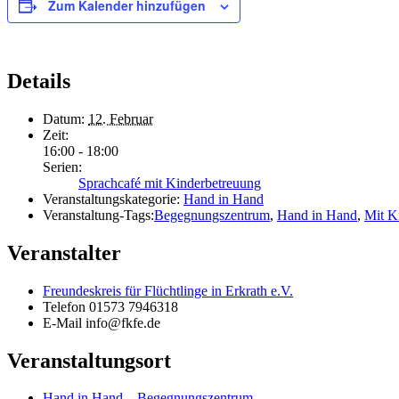
Zum Kalender hinzufügen
Details
Datum:
12. Februar
Zeit:
16:00 - 18:00
Serien:
Sprachcafé mit Kinderbetreuung
Veranstaltungskategorie:
Hand in Hand
Veranstaltung-Tags:
Begegnungszentrum
,
Hand in Hand
,
Mit K
Veranstalter
Freundeskreis für Flüchtlinge in Erkrath e.V.
Telefon
01573 7946318
E-Mail
info@fkfe.de
Veranstaltungsort
Hand in Hand – Begegnungszentrum