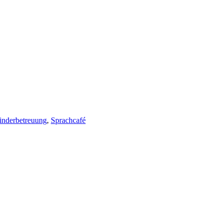
inderbetreuung
,
Sprachcafé