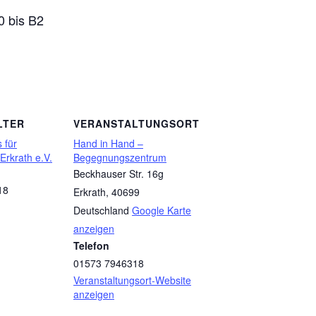
0 bis B2
LTER
VERANSTALTUNGSORT
 für
Hand in Hand –
 Erkrath e.V.
Begegnungszentrum
Beckhauser Str. 16g
18
Erkrath
,
40699
Deutschland
Google Karte
anzeigen
Telefon
01573 7946318
Veranstaltungsort-Website
anzeigen