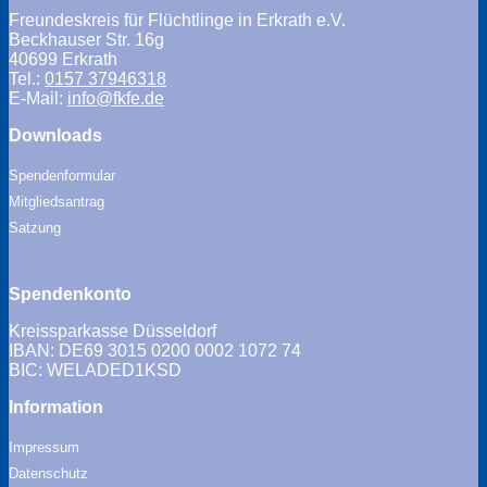
Freundeskreis für Flüchtlinge in Erkrath e.V.
Beckhauser Str. 16g
40699 Erkrath
Tel.:
0157 37946318
E-Mail:
info@fkfe.de
Downloads
Spendenformular
Mitgliedsantrag
Satzung
Spendenkonto
Kreissparkasse Düsseldorf
IBAN: DE69 3015 0200 0002 1072 74
BIC: WELADED1KSD
Information
Impressum
Datenschutz