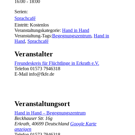
16:00 - 18:00
Serien:
Sprachcafé
Eintritt:
Kostenlos
Veranstaltungskategorie:
Hand in Hand
Veranstaltung-Tags:
Begegnungszentrum
,
Hand in
Hand
,
Sprachcafé
Veranstalter
Freundeskreis für Flüchtlinge in Erkrath e.V.
Telefon
01573 7946318
E-Mail
info@fkfe.de
Veranstaltungsort
Hand in Hand – Begegnungszentrum
Beckhauser Str. 16g
Erkrath
,
40699
Deutschland
Google Karte
anzeigen
Telefon
01573 7946318