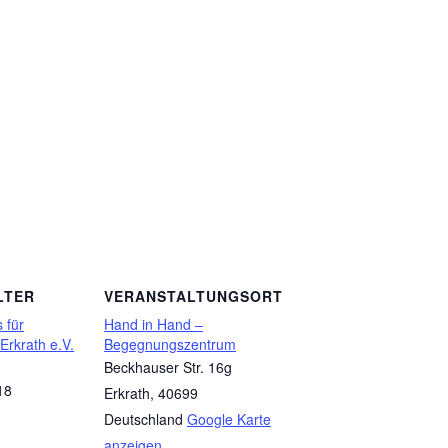
LTER
VERANSTALTUNGSORT
 für
Hand in Hand –
 Erkrath e.V.
Begegnungszentrum
Beckhauser Str. 16g
18
Erkrath
,
40699
Deutschland
Google Karte
anzeigen