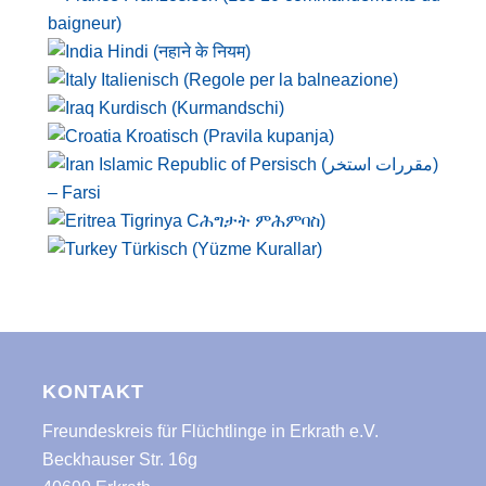
baigneur)
Hindi (नहाने के नियम)
Italienisch (Regole per la balneazione)
Kurdisch (Kurmandschi)
Kroatisch (Pravila kupanja)
Persisch (مقررات استخر)
– Farsi
Tigrinya Cሕግታት ምሕምባስ)
Türkisch (Yüzme Kurallar)
KONTAKT
Freundeskreis für Flüchtlinge in Erkrath e.V.
Beckhauser Str. 16g