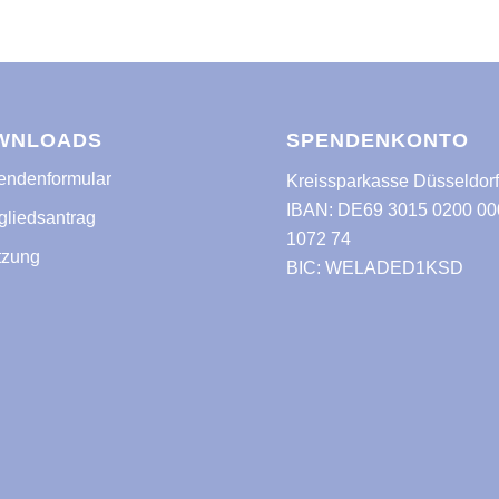
WNLOADS
SPENDENKONTO
ndenformular
Kreissparkasse Düsseldor
IBAN: DE69 3015 0200 00
gliedsantrag
1072 74
tzung
BIC: WELADED1KSD