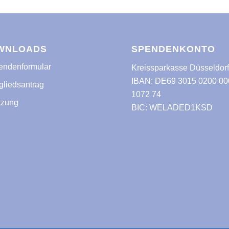
WNLOADS
SPENDENKONTO
ndenformular
Kreissparkasse Düsseldor
IBAN: DE69 3015 0200 00
gliedsantrag
1072 74
tzung
BIC: WELADED1KSD